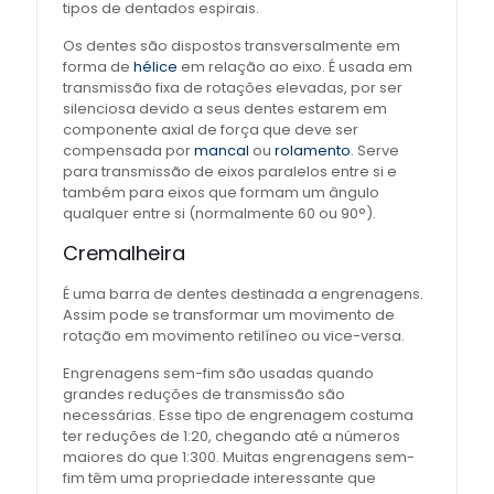
tipos de dentados espirais.
Os dentes são dispostos transversalmente em
forma de
hélice
em relação ao eixo. É usada em
transmissão fixa de rotações elevadas, por ser
silenciosa devido a seus dentes estarem em
componente axial de força que deve ser
compensada por
mancal
ou
rolamento
. Serve
para transmissão de eixos paralelos entre si e
também para eixos que formam um ângulo
qualquer entre si (normalmente 60 ou 90°).
Cremalheira
É uma barra de dentes destinada a engrenagens.
Assim pode se transformar um movimento de
rotação em movimento retilíneo ou vice-versa.
Engrenagens sem-fim são usadas quando
grandes reduções de transmissão são
necessárias. Esse tipo de engrenagem costuma
ter reduções de 1:20, chegando até a números
maiores do que 1:300. Muitas engrenagens sem-
fim têm uma propriedade interessante que