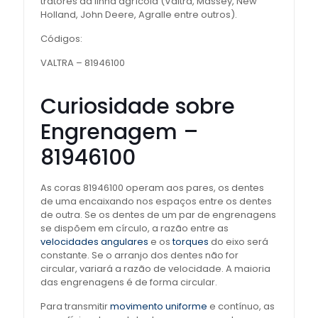
tratores da linha agrícola (Valtra, Massey, New
Holland, John Deere, Agralle entre outros).
Códigos:
VALTRA – 81946100
Curiosidade sobre
Engrenagem –
81946100
As coras 81946100 operam aos pares, os dentes
de uma encaixando nos espaços entre os dentes
de outra. Se os dentes de um par de engrenagens
se dispõem em círculo, a razão entre as
velocidades angulares
e os
torques
do eixo será
constante. Se o arranjo dos dentes não for
circular, variará a razão de velocidade. A maioria
das engrenagens é de forma circular.
Para transmitir
movimento uniforme
e contínuo, as