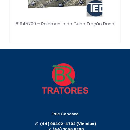
81945700 – Rolamento do Cubo Tração Dana
Fale Conosco
(44) 98402-4702 (Vinicius)
(44) 3056 6800