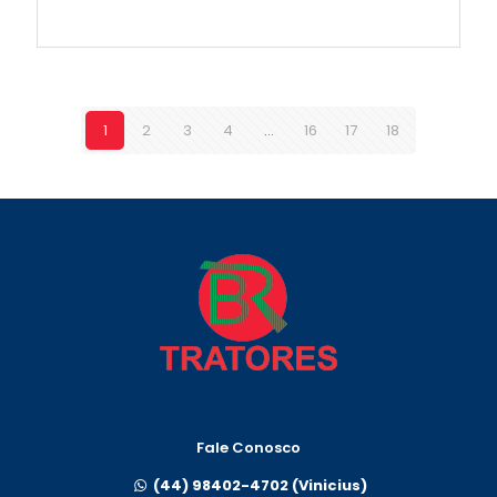
1
2
3
4
…
16
17
18
Fale Conosco
(44) 98402-4702 (Vinicius)