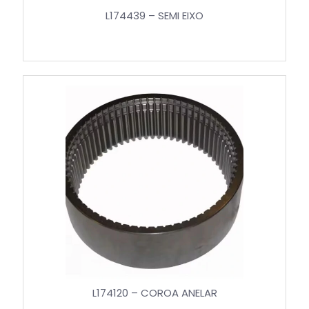
L174439 – SEMI EIXO
L174120 – COROA ANELAR