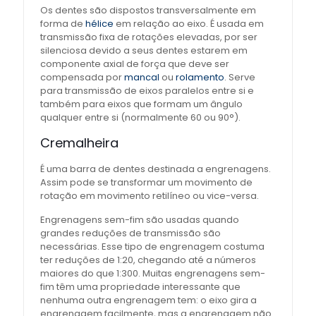
Os dentes são dispostos transversalmente em
forma de
hélice
em relação ao eixo. É usada em
transmissão fixa de rotações elevadas, por ser
silenciosa devido a seus dentes estarem em
componente axial de força que deve ser
compensada por
mancal
ou
rolamento
. Serve
para transmissão de eixos paralelos entre si e
também para eixos que formam um ângulo
qualquer entre si (normalmente 60 ou 90°).
Cremalheira
É uma barra de dentes destinada a engrenagens.
Assim pode se transformar um movimento de
rotação em movimento retilíneo ou vice-versa.
Engrenagens sem-fim são usadas quando
grandes reduções de transmissão são
necessárias. Esse tipo de engrenagem costuma
ter reduções de 1:20, chegando até a números
maiores do que 1:300. Muitas engrenagens sem-
fim têm uma propriedade interessante que
nenhuma outra engrenagem tem: o eixo gira a
engrenagem facilmente, mas a engrenagem não