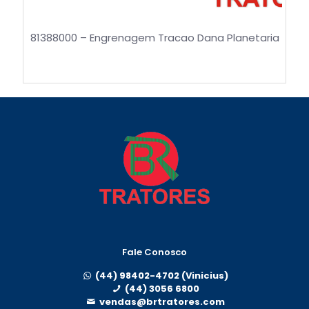
81388000 – Engrenagem Tracao Dana Planetaria
Fale Conosco
(44) 98402-4702 (Vinicius)
(44) 3056 6800
vendas@brtratores.com