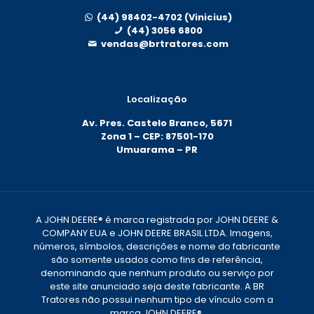
(44) 98402-4702 (Vinicius)
(44) 3056 6800
vendas@brtratores.com
Localização
Av. Pres. Castelo Branco, 5671
Zona 1 – CEP: 87501-170
Umuarama – PR
A JOHN DEERE® é marca registrada por JOHN DEERE &
COMPANY EUA e JOHN DEERE BRASIL LTDA. Imagens,
números, símbolos, descrições e nome do fabricante
são somente usados como fins de referência,
denominando que nenhum produto ou serviço por
este site anunciado seja deste fabricante. A BR
Tratores não possui nenhum tipo de vínculo com a
marca JOHN DEERE®.